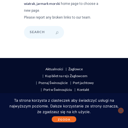
wiatrak, jarmark morski
home page to choose a
new page.
Please report any broken links to our team.
Aktualności
Żaglowce
Kup bilet na rejs Żaglowcem
Poznaj Świnoujście
Port jachtowy
Port w Świnoujściu
Kontakt
Ta strona korzysta z ciasteczek aby świadczyć usługi na
Sai Świnoujście © 2008 All Rights Reserved
najwyższym poziomie. Dalsze korzystanie ze strony oznacza,
że zgadzasz się na ich użycie.
ZGODA